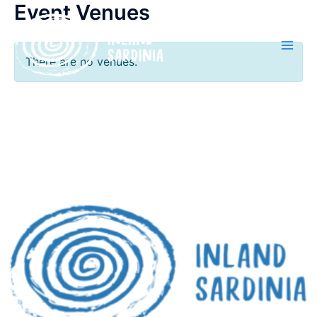
Event Venues
Vai
al
contenuto
There are no venues.