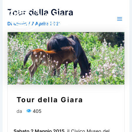
Vai
Tour della Giara
al
contenuto
Di
admin
/
7 Aprile 2021
Tour della Giara
da
405
Sabato 2 Maggio 2015
, il Civico Museo del