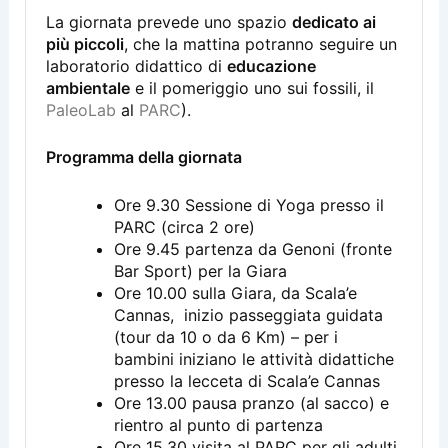
La giornata prevede uno spazio
dedicato ai
più piccoli
, che la mattina potranno seguire un
laboratorio didattico di
educazione
ambientale
e il pomeriggio uno sui fossili, il
PaleoLab
al
PARC
).
Programma della giornata
Ore 9.30 Sessione di Yoga presso il
PARC (circa 2 ore)
Ore 9.45 partenza da Genoni (fronte
Bar Sport) per la Giara
Ore 10.00 sulla Giara, da Scala’e
Cannas, inizio passeggiata guidata
(tour da 10 o da 6 Km) – per i
bambini iniziano le attività didattiche
presso la lecceta di Scala’e Cannas
Ore 13.00 pausa pranzo (al sacco) e
rientro al punto di partenza
Ore 15.30 visita al PARC per gli adulti