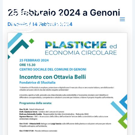
Vai
25 febbraio 2024 a Genoni
al
contenuto
Di
admin
/
14 Febbraio 2024