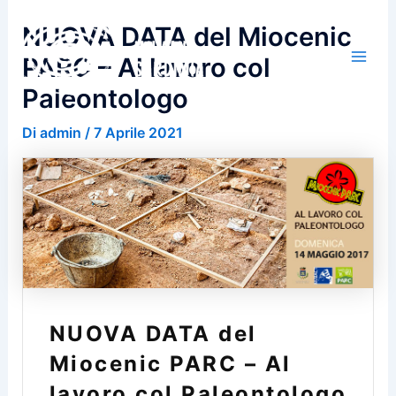
Vai
NUOVA DATA del Miocenic
al
contenuto
PARC – Al lavoro col
Paleontologo
Di
admin
/
7 Aprile 2021
NUOVA DATA del
Miocenic PARC – Al
lavoro col Paleontologo