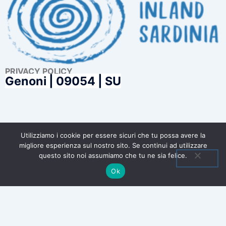
PRIVACY POLICY
Genoni |
09054 | SU
FONDO (R)ESISTO
Utilizziamo i cookie per essere sicuri che tu possa avere la
migliore esperienza sul nostro sito. Se continui ad utilizzare
questo sito noi assumiamo che tu ne sia felice.
Ok
Obblighi di Trasparenza relativi alle erogazioni
pubbliche