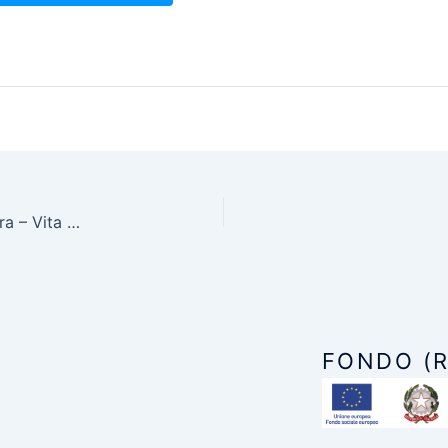
Mostra fotografica di Alessio Orrù La Grande Giara – Vita sull’altopiano
FONDO (R