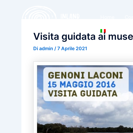
Vai
al
Home
Cos
contenuto
Visita guidata ai muse
Di
admin
/
7 Aprile 2021