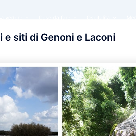
a vedere
Cose da fare
Ospitalità
Med
i e siti di Genoni e Laconi