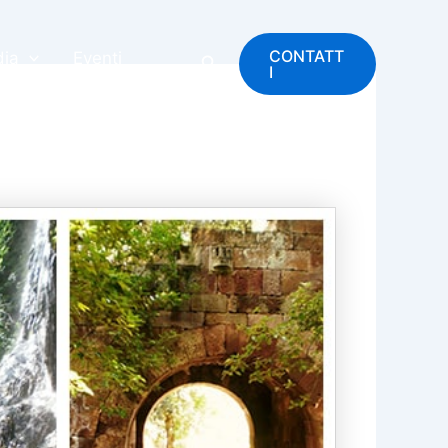
CONTATT
ia
Eventi
Cerca
I