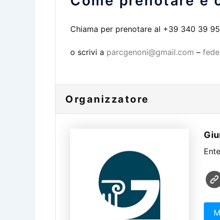
Come prenotare e c
Chiama per prenotare al +39 340 39 9
o scrivi a
parcgenoni@gmail.com
–
fede
Organizzatore
Giu
Ente
M