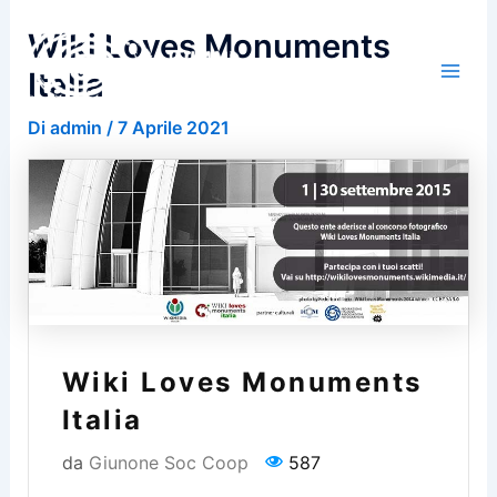
Vai
Wiki Loves Monuments
al
contenuto
Italia
Di
admin
/
7 Aprile 2021
Wiki Loves Monuments
Italia
da
Giunone Soc Coop
587