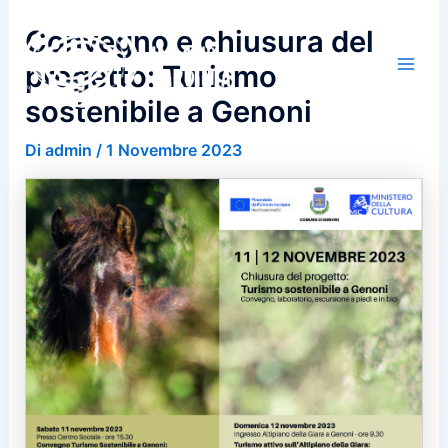
Vai
Convegno e chiusura del
al
contenuto
progetto: Turismo
sostenibile a Genoni
Di
admin
/
1 Novembre 2023