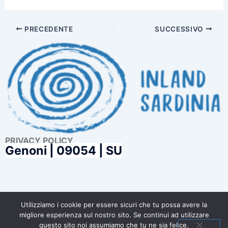
PRECEDENTE
SUCCESSIVO
PRIVACY POLICY
Genoni |
09054 | SU
FONDO (R)ESISTO
Utilizziamo i cookie per essere sicuri che tu possa avere la
migliore esperienza sul nostro sito. Se continui ad utilizzare
questo sito noi assumiamo che tu ne sia felice.